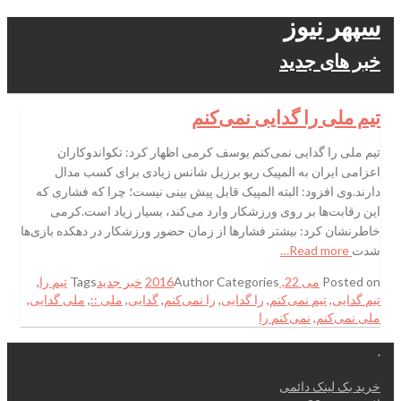
سپهر نیوز
خبر های جدید
تیم ملی را گدایی نمی‌کنم
تیم ملی را گدایی نمی‌کنم یوسف کرمی اظهار کرد: تکواندوکاران
اعزامی ایران به المپیک ریو برزیل شانس زیادی برای کسب مدال
دارند.وی افزود: البته المپیک قابل پیش بینی نیست؛ چرا که فشاری که
این رقابت‌ها بر روی ورزشکار وارد می‌کند، بسیار زیاد است.کرمی
خاطرنشان کرد: بیشتر فشارها از زمان حضور ورزشکار در دهکده بازی‌ها
شدت
Read more…
Posted on
می 22, 2016
Categories
Author
خبر جدید
Tags
تیم را
,
تیم گدایی
,
تیم نمی‌کنم
,
را گدایی
,
را نمی‌کنم
,
گدایی
,
ملی ::
,
ملی گدایی
,
ملی نمی‌کنم
,
نمی‌کنم را
.
خرید بک لینک دائمی