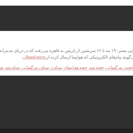
جعبه سیاه هواپیمای مصری رمزگشایی شد پرواز 804 خطوط هوایی مصر، ۱۹ مه با ۶۶ سرنشین از پاریس 
ند پیام‌های الکترونیکی که هواپیما ارسال کرده از
Read more…
عبه رمزگشایی
,
جعبه شد
,
جعبه هواپیمای
,
سیاه ::
,
سیاه رمزگشایی
,
سیاه شد
,
شد