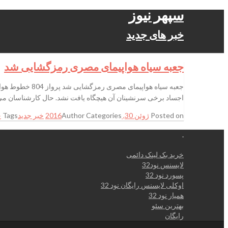
سپهر نیوز
خبر های جدید
جعبه سیاه هواپیمای مصری رمزگشایی شد
اجساد برخی سرنشینان آن هیچگاه یافت نشد. حال کارشناسان می‌گوی
Posted on
ژوئن 30, 2016
Categories
Author
خبر جدید
Tags
ج
.
خرید بک لینک دائمی
لایسنس نود32
پسورد نود 32
اوکلی لایسنس رایگان نود 32
همیار نود 32
بهترین سئو
رایگان