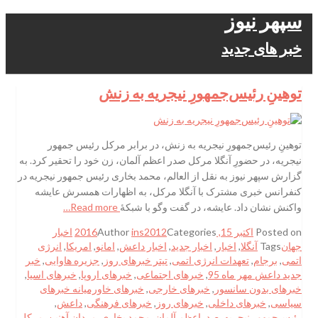
سپهر نیوز
خبر های جدید
توهینِ رئیس‌جمهورِ نیجریه به زنش
توهینِ رئیس‌جمهورِ نیجریه به زنش، در برابر مرکل رئیس جمهور
نیجریه، در حضورِ آنگلا مرکل صدر اعظم آلمان، زن خود را تحقیر کرد. به
گزارش سپهر نیوز به نقل از العالم، محمد بخاری رئیس جمهور نیجریه در
کنفرانس خبری مشترک با آنگلا مرکل، به اظهارات همسرش عایشه
واکنش نشان داد. عایشه، در گفت وگو با شبکۀ
Read more…
Posted on
اکتبر 15, 2016
Categories
ins2012
Author
اخبار
جهان
Tags
آنگلا
,
اخبار
,
اخبار جدید
,
اخبار داعش
,
امانو
,
امریکا
,
انرژی
اتمی
,
برجام
,
تعهدات انرژی اتمی
,
تیتر خبرهای روز
,
جزیره هاوایی
,
خبر
جدید داعش مهر ماه 95
,
خبرهای اجتماعی
,
خبرهای اروپا
,
خبرهای اسیا
,
خبرهای بدون سانسور
,
خبرهای خارجی
,
خبرهای خاورمیانه خبرهای
سیاسی
,
خبرهای داخلی
,
خبرهای روز
,
خبرهای فرهنگی
,
داعش
,
رئيس‌جمهور نيجريه
,
صدراعظم آلمان
,
محمد بخاری
,
مردان آهنین
,
مرکل
,