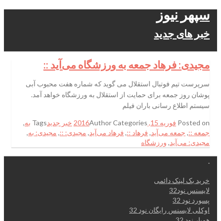
سپهر نیوز
خبر های جدید
مجیدی: فرهاد جمعه به ورزشگاه می‌آید ::
سرپرست تیم فوتبال استقلال می گوید که شماره هفت محبوب آبی
پوشان روز جمعه برای حمایت از استقلال به ورزشگاه خواهد آمد.
سیستم اطلاع رسانی باران فیلم
Posted on
فوریه 15, 2016
Categories
Author
خبر جدید
Tags
به
,
جمعه ::
,
جمعه می‌آید
,
فرهاد ::
,
فرهاد می‌آید
,
مجیدی: ::
,
مجیدی: به
,
مجیدی: می‌آید
,
ورزشگاه
.
خرید بک لینک دائمی
لایسنس نود32
پسورد نود 32
اوکلی لایسنس رایگان نود 32
همیار نود 32