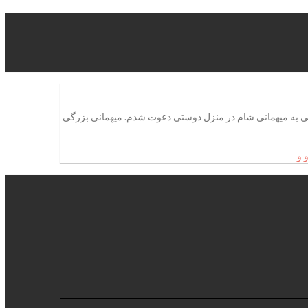
این کشور، شبی به میهمانی شام در منزل دوستی دعوت شدم. میهمانی بزرگی
 و