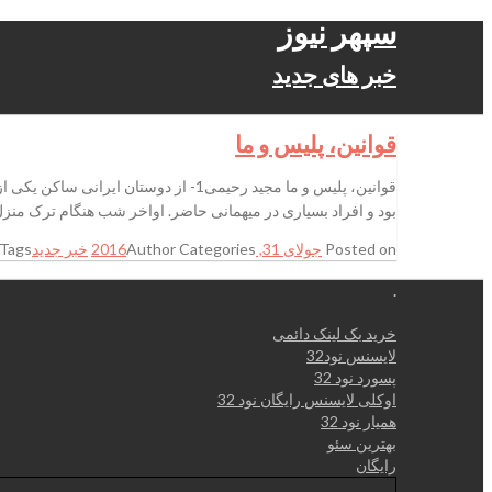
سپهر نیوز
خبر های جدید
قوانین، پلیس و ما
قوانین، پلیس و ما مجید رحیمی1- از 
بود و افراد بسیاری در میهمانی حاضر. اواخر شب هنگام‌ ترک منزل 
Posted on
جولای 31, 2016
Categories
Author
خبر جدید
Tags
.
خرید بک لینک دائمی
لایسنس نود32
پسورد نود 32
اوکلی لایسنس رایگان نود 32
همیار نود 32
بهترین سئو
رایگان