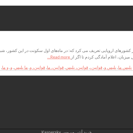
دوستان ایرانی ساکن یکی از کشورهای اروپایی تعریف می کرد که: در ماه‌های اول سکونت در 
میزبان، اعلام آمادگی کردم تا اگر از
Read more…
پلیس ما
,
پلیس و
,
قوانین،
,
قوانین، پلیس
,
قوانین، ما
,
قوانین، و
,
ما پلیس
,
و
,
و ما
,
و
خرید آنتی ویروس Kaspersky