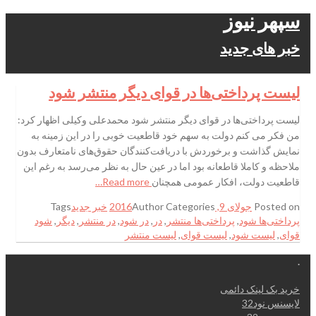
سپهر نیوز
خبر های جدید
لیست پرداختی‌ها در قوای دیگر منتشر شود
لیست پرداختی‌ها در قوای دیگر منتشر شود محمدعلی وکیلی اظهار کرد:
من فکر می کنم دولت به سهم خود قاطعیت خوبی را در این زمینه به
نمایش گذاشت و برخوردش با دریافت‌کنندگان حقوق‌های نامتعارف بدون
ملاحظه و کاملا قاطعانه بود اما در عین حال به نظر می‌رسد به رغم این
قاطعیت دولت، افکار عمومی همچنان
Read more…
Posted on
جولای 9, 2016
Categories
Author
خبر جدید
Tags
پرداختی‌ها شود
,
پرداختی‌ها منتشر
,
در
,
در شود
,
در منتشر
,
دیگر
,
شود
قوای
,
لیست شود
,
لیست قوای
,
لیست منتشر
.
خرید بک لینک دائمی
لایسنس نود32