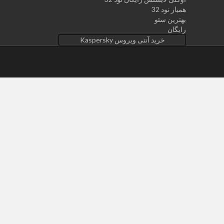
همیار نود 32
بهترین سئو
رایگان
خرید آنتی ویروس Kaspersky