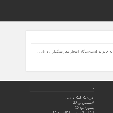
رد دلار از اموال ايران به بهانه پرداخت غرامت به خانواده كشته‌شدگان انفجار مقر تفنگداران دريايي …
.
خرید بک لینک دائمی
لایسنس نود32
پسورد نود 32
اوکلی لایسنس رایگان نود 32