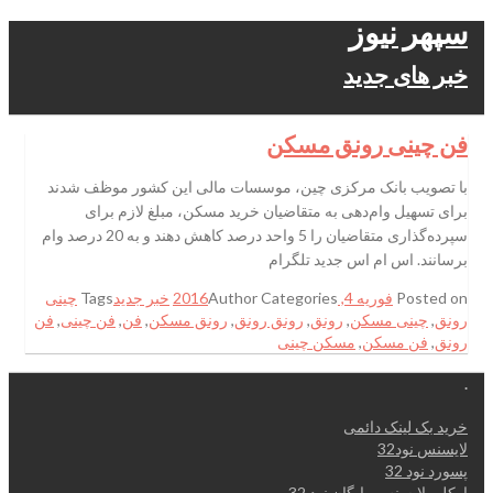
سپهر نیوز
خبر های جدید
فن چینی رونق مسکن
با تصویب بانک مرکزی چین، موسسات مالی این کشور موظف شدند
برای تسهیل وام‌دهی به متقاضیان خرید مسکن، مبلغ لازم برای
سپرده‌گذاری متقاضیان را 5 واحد درصد کاهش دهند و به 20 درصد وام
برسانند. اس ام اس جدید تلگرام
Posted on
فوریه 4, 2016
Categories
Author
خبر جدید
Tags
چینی
رونق
,
چینی مسکن
,
رونق
,
رونق رونق
,
رونق مسکن
,
فن
,
فن چینی
,
فن
رونق
,
فن مسکن
,
مسکن چینی
.
خرید بک لینک دائمی
لایسنس نود32
پسورد نود 32
اوکلی لایسنس رایگان نود 32