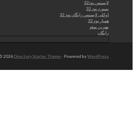
لایسنس نود32
پسورد نود 32
اوکلی لایسنس رایگان نود 32
همیار نود 32
بهترین سئو
رایگان
 © 2026
Directory Starter Theme
- Powered by
WordPress