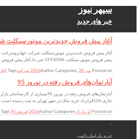
سپهر نیوز
خبر های جدید
آغاز پیش فروش جدیدترین موتورسیکلت ش
پیش فروش موتور سیکلت CF150 NK خبر داد.آغاز پیش فروش جدیدترین موتورسیکلت شرکت جهانرو wolrd press news
Posted on
می 30, 2016
Categories
Author
شرکت
Tags
آغاز
آپارتمان‌های فروش رفته در نوروز 95
جاری،126قرارداد خرید ملک در شهر تهران به ثبت رسیده است. آپارتمان‌های فروش رفته در نوروز 95 بسیاری از کارشناسان بازار مسکن سال
Posted on
آوریل 5, 2016
Categories
Author
فروش
95 رفته
Tags
.
خرید بک لینک دائمی