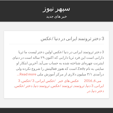
سپهر نیوز
خبر های جدید
3 دختر ثروتمند ایرانی در دنیا /عکس
3 دختر ثروتمند ایرانی در دنیا /عکس اولین دختر لیست ما ثریا
دارابی است این فرد ثریا دارابی که اکنون ۲۹ ساله است در دنیای
اینترنت چهره‌ای شناخته شده به حساب می‌آید. آخرین ابتکار او
سایتی به نام Zady است که هنوز فعالیتش را شروع نکرده ولی
درآمدی ۳/۱ میلیون دلاری از مرکز آموزش ملی
Read more…
می 6, 2016
Posted
Author
Categories
عکس های خبر
Tags
/عکس ایرانی
,
3 /عکس
,
3
on
ایرانی
,
3 دنیا
,
ثروتمند
,
ثروتمند /عکس
,
ثروتمند دنیا
,
دختر /عکس
,
دختر دنیا
,
در