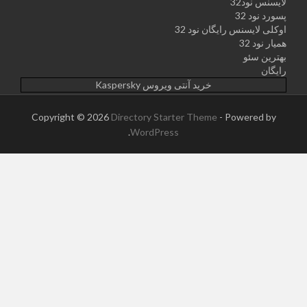
لایسنس نود32
پسورد نود 32
اوکلی لایسنس رایگان نود 32
همیار نود 32
بهترین سئو
رایگان
خرید آنتی ویروس Kaspersky
Copyright © 2026
Directory Starter Theme
- Powered by
.
WordPress