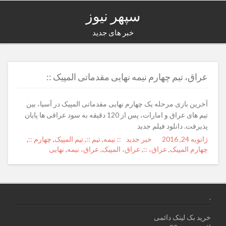
سپهر نیوز
خبر های جدید
عراق، تیم چهارم نیمه نهایی مقدماتی المپیک ::
آخرین بازی مرحله یک چهارم نهایی مقدماتی المپیک در آسیا، بین
تیم های عراق و امارات، پس از 120 دقیقه به سود عراقی ها پایان
پذیرفت. دانلود فیلم جدید
ژانویه 24, 2016
Posted
Author
خبر جدید
Categories
Tags
:: نیمه
,
تیم ::
,
تیم المپیک
,
چهارم ::
,
on
چهارم المپیک
,
عراق، ::
,
عراق، المپیک
,
عراق، نیمه
,
نهایی
.
خرید بک لینک دائمی