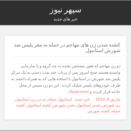
سپهر نیوز
خبر های جدید
کشته شدن زن های مهاجم در حمله به مقر پلیس ضد
شورش استانبول
دو زن مهاجم که هنوز مشخص نشده به چه گروه و یا سازمانی
وابسته هستند صبح امروز پس از پرتاب چند بمب دستی به یک مرکز
پلیس ضد شورش در استانبول با اسلحه هایی که به همراه داشتند به
طرف خودروهای پلیس شلیک کردند . این دو زن سپس از محل
حادثه فرار کردند و
Read more…
مارس 4, 2016
Posted
Author
خبر جدید
Categories
Tags
استانبول حمله
,
به
,
در
,
زن استانبول
,
on
زن شورش
,
شدن استانبول
,
شدن شورش
,
کشته استانبول
,
کشته
حمله
,
کشته شورش