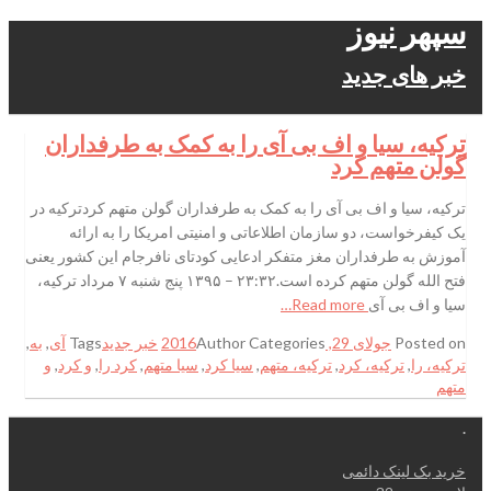
سپهر نیوز
خبر های جدید
ترکیه، سیا و اف بی آی را به کمک به طرفداران
گولن متهم کرد
ترکیه، سیا و اف بی آی را به کمک به طرفداران گولن متهم کردترکیه در
یک کیفرخواست، دو سازمان اطلاعاتی و امنیتی امریکا را به ارائه
آموزش به طرفداران مغز متفکر ادعایی کودتای نافرجام این کشور یعنی
فتح الله گولن متهم کرده است.۲۳:۳۲ – ۱۳۹۵ پنج شنبه ۷ مرداد ترکیه،
سیا و اف بی آی
Read more…
Posted on
جولای 29, 2016
Categories
Author
خبر جدید
Tags
آی
,
به
,
ترکیه، را
,
ترکیه، کرد
,
ترکیه، متهم
,
سیا کرد
,
سیا متهم
,
کرد را
,
و کرد
,
و
متهم
.
خرید بک لینک دائمی