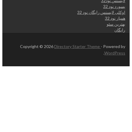
لایسنس نود32
پسورد نود 32
اوکلی لایسنس رایگان نود 32
همیار نود 32
بهترین سئو
رایگان
Copyright © 2026
Directory Starter Theme
- Powered by
.
WordPress