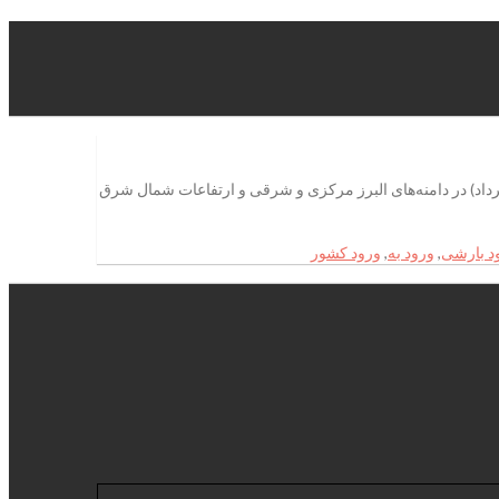
مانه بارشی فردا به کشور احد وظیفه گفت: بر اساس تحلیل آخرین داده‌ها و نقشه‌های پیش‌یابی هواشناسی، بعدازظهرامروز (دوشنبه 3 خرداد) در دامنه‌های البرز مرکزی و شرقی و ارتفاعات شمال شرق
د بارشی
,
ورود به
,
ورود کشور