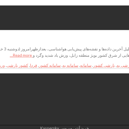
ورود سا
‌هایی از شرق کشور بویژ منطقه زابل، وزش باد شدید وگرد و
Read more…
رشی به
,
بارشی کشور
,
سامانه
,
سامانه به
,
سامانه کشور
,
فردا
,
کشور بارشی
,
ورو
خرید آنتی ویروس Kaspersky