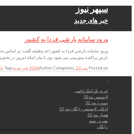
سپهر نیوز
خبر های جدید
ورود سامانه بارشی فردا به کشور
بارش پراکنده پیش‌بینی می شود. وی با بیان اینکه امروز در بخش
Posted on
می 23, 2016
Categories
Author
خبر جدید
Tags
با
.
خرید بک لینک دائمی
لایسنس نود32
پسورد نود 32
اوکلی لایسنس رایگان نود 32
همیار نود 32
بهترین سئو
رایگان