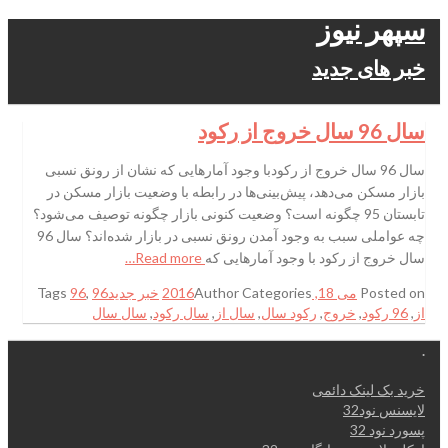
سپهر نیوز
خبر های جدید
سال 96 سال خروج از رکود
سال 96 سال خروج از رکودبا وجود آمارهایی که نشان از رونق نسبی
بازار مسکن می‌دهد، پیش‌بینی‌ها در رابطه با وضعیت بازار مسکن در
تابستان 95 چگونه است؟ وضعیت کنونی بازار چگونه توصیف می‌شود؟
چه عواملی سبب به وجود آمدن رونق نسبی در بازار شده‌اند؟ سال 96
سال خروج از رکود با وجود آمارهایی که
Read more…
Posted on
می 18, 2016
Categories
Author
خبر جدید
96
,
96
Tags
از
,
96 رکود
,
خروج
,
رکود سال
,
سال از
,
سال رکود
,
سال سال
.
خرید بک لینک دائمی
لایسنس نود32
پسورد نود 32