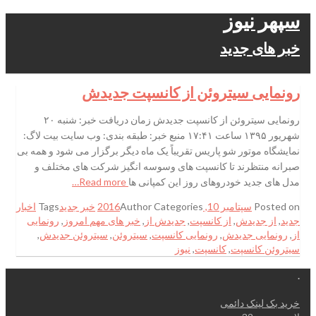
سپهر نیوز
خبر های جدید
رونمایی سیتروئن از کانسپت جدیدش
رونمایی سیتروئن از کانسپت جدیدش زمان دریافت خبر: شنبه ۲۰
شهریور ۱۳۹۵ ساعت ۱۷:۴۱ منبع خبر: طبقه بندی: وب سایت بیت لاگ:
نمایشگاه موتور شو پاریس تقریباً یک ماه دیگر برگزار می شود و همه بی
صبرانه منتظرند تا کانسپت های وسوسه انگیز شرکت های مختلف و
مدل های جدید خودروهای روز این کمپانی ها
Read more…
Posted on
سپتامبر 10, 2016
Categories
Author
خبر جدید
Tags
اخبار
جدید
,
از جدیدش
,
از کانسپت
,
جدیدش از
,
خبر های مهم امروز
,
رونمایی
از
,
رونمایی جدیدش
,
رونمایی کانسپت
,
سیتروئن
,
سیتروئن جدیدش
,
سیتروئن کانسپت
,
کانسپت
,
نیوز
.
خرید بک لینک دائمی