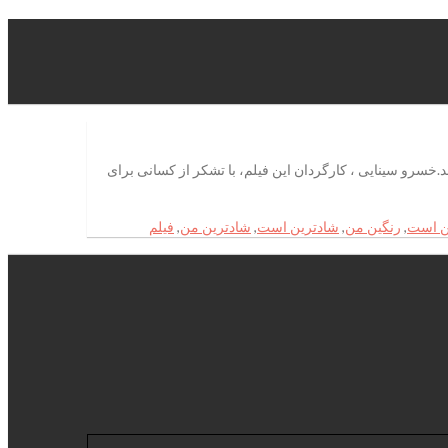
امل فیلم سینمایی «جزیره رنگین» دوشنبه 7 دی‌ماه در موزه سینما برگزار شد.خسرو سینایی ، کارگردان این فیلم، با تشکر از کسانی برای
ن است
,
رنگین من
,
شادترین است
,
شادترین من
,
فیلم