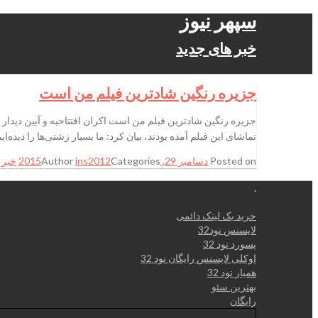
سپهر نیوز
خبر های جدید
جزیره رنگین شادترین فیلم من است
تماشای این فیلم آمده بودند، بیان کرد: ما بسیار زشتی‌ها را دیده‌ای
Posted on
دسامبر 29, 2015
Categories
ins2012
Author
خبر 
.
خرید بک لینک دائمی
لایسنس نود32
پسورد نود 32
اوکلی لایسنس رایگان نود 32
همیار نود 32
بهترین سئو
رایگان