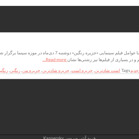
جزیره رنگین شادترین فیلم من است اکران افتتاحیه و آیین ‌دیدار با عو
م و در بسیاری از فیلم‌ها نیز زشتی‌ها نشان
Read more…
جدید
Tags
است شادترین
,
جزیره است
,
جزیره شادترین
,
جزیره من
,
رنگین
,
رنگی
خرید آنتی ویروس Kaspersky