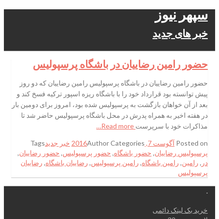
سپهر نیوز
خبر های جدید
حضور رامین رضاییان در باشگاه پرسپولیس
حضور رامین رضاییان در باشگاه پرسپولیس رامین رضاییان که دو روز
پیش توانسته بود قرارداد خود را با باشگاه ریزه اسپور ترکیه فسخ کند و
بعد از آن خواهان بازگشت به پرسپولیس شده بود، امروز برای دومین بار
در هفته اخیر به همراه پدرش در محل باشگاه پرسپولیس حاضر شد تا
مذاکرات خود با سرپرست
Read more…
Posted on
آگوست 7, 2016
Categories
Author
خبر جدید
Tags
پرسپولیس رضاییان
,
حضور باشگاه
,
حضور پرسپولیس
,
حضور رضاییان
,
در
,
رامین
,
رامین باشگاه
,
رامین پرسپولیس
,
رضاییان باشگاه
,
رضاییان
پرسپولیس
.
خرید بک لینک دائمی