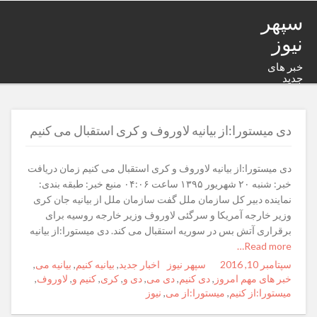
سپهر
نیوز
خبر های
جدید
دی میستورا:از بیانیه لاوروف و کری استقبال می کنیم
دی میستورا:از بیانیه لاوروف و کری استقبال می کنیم زمان دریافت
خبر: شنبه ۲۰ شهریور ۱۳۹۵ ساعت ۰۴:۰۶ منبع خبر: طبقه بندی:
نماینده دبیر کل سازمان ملل گفت سازمان ملل از بیانیه جان کری
وزیر خارجه آمریکا و سرگئی لاوروف وزیر خارجه روسیه برای
برقراری آتش بس در سوریه استقبال می کند. دی میستورا:از بیانیه
Read more…
Posted
سپتامبر 10, 2016
Author
سپهر نیوز
Categories
Tags
اخبار جدید
,
بیانیه کنیم
,
بیانیه می
,
on
خبر های مهم امروز
,
دی کنیم
,
دی می
,
دی و
,
کری
,
کنیم و
,
لاوروف
,
میستورا:از کنیم
,
میستورا:از می
,
نیوز