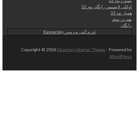
پسورد نود 32
اوکلی لایسنس رایگان نود 32
همیار نود 32
بهترین سئو
رایگان
خرید آنتی ویروس Kaspersky
Copyright © 2026
Directory Starter Theme
- Powered by
.
WordPress