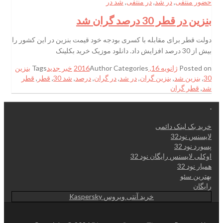
حضور منتفی
,
در شد
,
در منتفی
,
شد در
بنزین در قطر 30 درصد گران شد
دولت قطر برای مقابله با کسری بودجه خود قیمت بنزین در این کشور را
بیش از 30 درصد افزایش داد. دانلود موزیک خرید بکلینک
Posted on
ژانویه 16, 2016
Categories
Author
خبر جدید
Tags
بنزین
30
,
بنزین شد
,
بنزین گران
,
در شد
,
در گران
,
درصد
,
شد 30
,
قطر
,
قطر
شد
,
قطر گران
.
خرید بک لینک دائمی
لایسنس نود32
پسورد نود 32
اوکلی لایسنس رایگان نود 32
همیار نود 32
بهترین سئو
رایگان
خرید آنتی ویروس Kaspersky