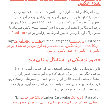
شد+ عکس
پرچم آمریکا در پایتخت آرژانتین به آتش کشیده شد+ عکسهمزمان با
سفر باراک اوباما رئیس جمهور آمریکا به آرژانتین پرچم آمریکا در
بوئنوس آیرس به آتش کشیده شد.۰۸:۰۱ – ۱۳۹۵ پنج شنبه ۵ فروردین
پرچم آمریکا در پایتخت آرژانتین به آتش کشیده شد+ عکس همزمان با
سفر باراک اوباما رئیس جمهور آمریکا به آرژانتین پرچم
Read more…
Posted on
مارس 24, 2016
Categories
Author
خبرهای آمریکا
Tags
آمریکا شد+
,
آمریکا عکس
,
به
,
پایتخت
,
پرچم آرژانتین
,
پرچم شد+
,
پرچم
عکس
,
در (عکس)
,
در شد
,
عکس آرژانتین
حضور توسکی در استقلال منتفی شد
فاتون توسکی بازیکن مدنظر استقلالی‌ها که اصالتی آلمانی دارد تا
ساعتی دیگر تهران را ترک خواهد کرد و به این ترتیب حضور او در
استقلال منتفی است. ظاهرا او از انجام متعدد آزمایش‌های پزشکی روی
خود ناراحت بوده و این مساله باعث جدایی او از جمع آبی‌های پایتخت
شده است. استخدام مرجع توریسم
Posted on
ژانویه 31, 2016
Categories
Author
خبر جدید
Tags
::
استقلال
,
توسکی
,
توسکی شد
,
توسکی منتفی
,
حضور در
,
حضور شد
,