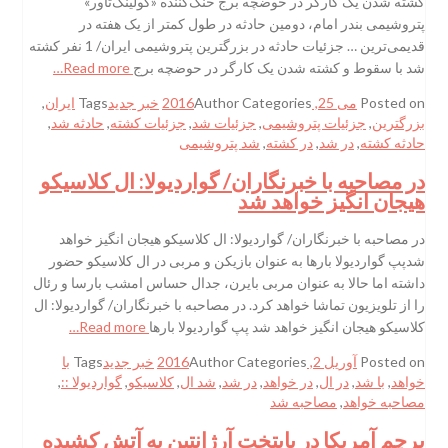
کشته شدن یک کارگر در حوضچه‌ برج خنک‌کننده «کولینگ‌تاور»
پتروشیمی بندر امام، دومین حادثه در طول کمتر از یک هفته در
قدیمی‌ترین … جزئیات حادثه در بزرگترین پتروشیمی ایران/ 1 نفر کشته
شد با سقوط و کشته شدن یک کارگر در حوضچه‌ برج
Read more…
Posted on
می 25, 2016
Categories
Author
خبر جدید
Tags
ایران
,
بزرگترین
,
جزئیات پتروشیمی
,
جزئیات شد
,
جزئیات کشته
,
حادثه شد
,
حادثه کشته
,
در شد
,
در کشته
,
شد پتروشیمی
در مصاحبه با خبرنگاران/ گواردیولا: ال کلاسیکو
هیجان انگیز خواهد شد
در مصاحبه با خبرنگاران/ گواردیولا: ال کلاسیکو هیجان انگیز خواهد
شدپپ گواردیولا بارها به عنوان بازیکن و مربی در ال کلاسیکو حضور
داشته اما حالا به عنوان مربی بایرن، جدال حساس امشب بارسا و رئال
را از تلویزیون تماشا خواهد کرد. در مصاحبه با خبرنگاران/ گواردیولا: ال
کلاسیکو هیجان انگیز خواهد شد پپ گواردیولا بارها
Read more…
Posted on
آوریل 2, 2016
Categories
Author
خبر جدید
Tags
با
خواهد
,
با شد
,
در ال
,
در خواهد
,
در شد
,
شد ال
,
کلاسیکو
,
گواردیولا ::
,
مصاحبه خواهد
,
مصاحبه شد
پرچم آمریکا در پایتخت آرژانتین به آتش کشیده