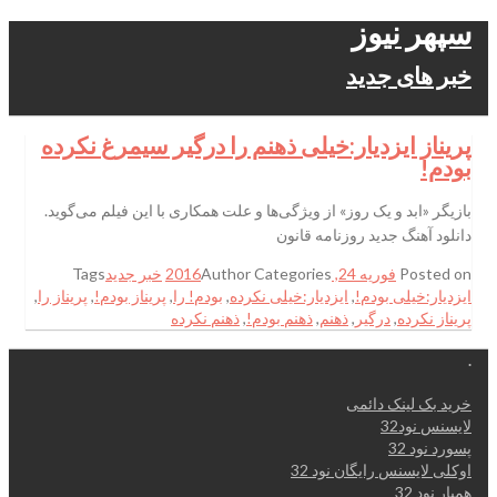
سپهر نیوز
خبر های جدید
پریناز ایزدیار:خیلی ذهنم را درگیر سیمرغ نکرده
بودم!
بازیگر «ابد و یک روز» از ویژگی‌ها و علت همکاری با این فیلم می‌گوید.
دانلود آهنگ جدید روزنامه قانون
Posted on
فوریه 24, 2016
Categories
Author
خبر جدید
Tags
ایزدیار:خیلی بودم!
,
ایزدیار:خیلی نکرده
,
بودم! را
,
پریناز بودم!
,
پریناز را
,
پریناز نکرده
,
درگیر
,
ذهنم
,
ذهنم بودم!
,
ذهنم نکرده
.
خرید بک لینک دائمی
لایسنس نود32
پسورد نود 32
اوکلی لایسنس رایگان نود 32
همیار نود 32