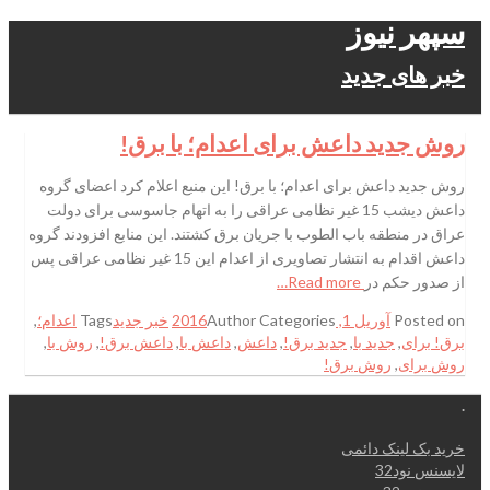
سپهر نیوز
خبر های جدید
روش جدید داعش برای اعدام؛ با برق!
روش جدید داعش برای اعدام؛ با برق! این منبع اعلام کرد اعضای گروه
داعش دیشب 15 غیر نظامی عراقی را به اتهام جاسوسی برای دولت
عراق در منطقه باب الطوب با جریان برق کشتند. این منابع افزودند گروه
داعش اقدام به انتشار تصاویری از اعدام این 15 غیر نظامی عراقی پس
از صدور حکم در
Read more…
Posted on
آوریل 1, 2016
Categories
Author
خبر جدید
Tags
اعدام؛
,
برق! برای
,
جدید با
,
جدید برق!
,
داعش
,
داعش با
,
داعش برق!
,
روش با
,
روش برای
,
روش برق!
.
خرید بک لینک دائمی
لایسنس نود32