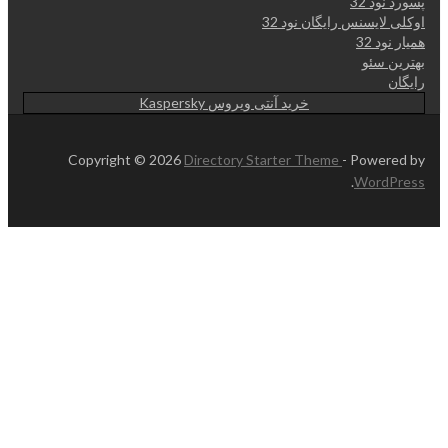
پسورد نود 32
اوکلی لایسنس رایگان نود 32
همیار نود 32
بهترین سئو
رایگان
خرید آنتی ویروس Kaspersky
Copyright © 2026
Directory Starter Theme
- Powered by
.
WordPress