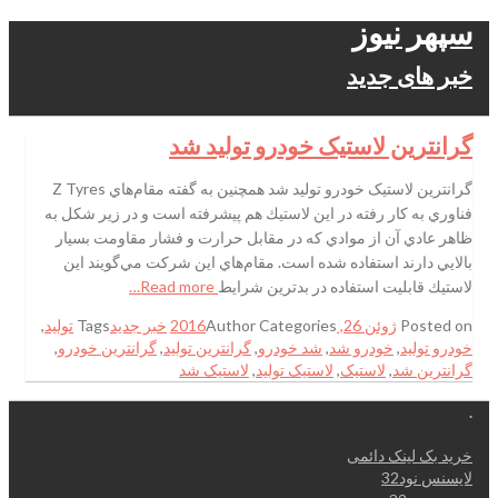
سپهر نیوز
خبر های جدید
گرانترین لاستیک خودرو تولید شد
گرانترین لاستیک خودرو تولید شد همچنين به گفته مقام‌هاي Z Tyres
فناوري به كار رفته در اين لاستيك هم پيشرفته است و در زير شكل به
ظاهر عادي آن از موادي كه در مقابل حرارت و فشار مقاومت بسيار
بالايي دارند استفاده شده است. مقام‌هاي اين شركت مي‌گويند اين
لاستيك قابليت استفاده در بدترين شرايط
Read more…
Posted on
ژوئن 26, 2016
Categories
Author
خبر جدید
Tags
تولید
,
خودرو تولید
,
خودرو شد
,
شد خودرو
,
گرانترین تولید
,
گرانترین خودرو
,
گرانترین شد
,
لاستیک
,
لاستیک تولید
,
لاستیک شد
.
خرید بک لینک دائمی
لایسنس نود32