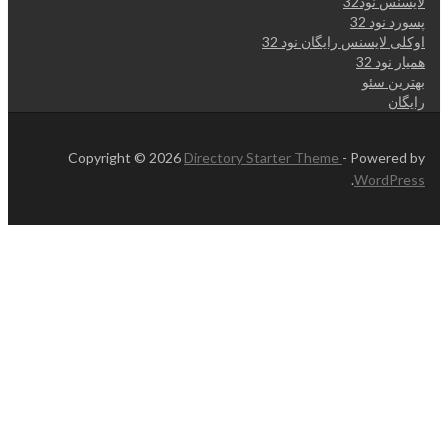
لایسنس نود32
پسورد نود 32
اوکلی لایسنس رایگان نود 32
همیار نود 32
بهترین سئو
رایگان
Copyright © 2026
Directory Starter Theme
- Powered by
.
WordPress