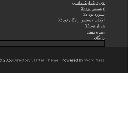
خرید بک لینک دائمی
لایسنس نود32
پسورد نود 32
اوکلی لایسنس رایگان نود 32
همیار نود 32
بهترین سئو
رایگان
 © 2026
Directory Starter Theme
- Powered by
WordPress