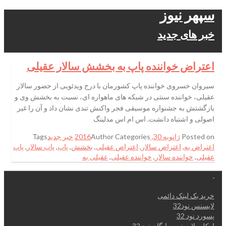
سپهر نیوز
خبر های جدید
اعتراض خواننده پاپ به بخشش سالار عقیلی
سیروان خسروی خواننده پاپ کشورمان با درج ویدئویی از حضور سالار
عقیلی، خواننده سنتی در شبکه های ماهواره ای، نسبت به بخشش وی و
بازگشتش به جشنواره موسیقی فجر واکنش تندی نشان داد و آن را غیر
اصولی و اشتباه دانشت. اس ام اس مدلینگ
Posted on
ژانویه 30, 2016
Categories
Author
خبر جدید
Tags
اعتراض به
,
اعتراض سالار
,
اعتراض عقیلی
,
بخشش
,
پاپ
,
پاپ سالار
,
پاپ
عقیلی
,
خواننده سالار
,
خواننده عقیلی
,
عقیلی به
.
خرید بک لینک دائمی
لایسنس نود32
پسورد نود 32
اوکلی لایسنس رایگان نود 32