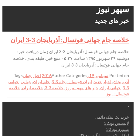
سپهر نیوز
خبر های جدید
خلاصه جام جهانی فوتسال: آذربایجان 3-3 ایران
خلاصه جام جهانی فوتسال: آذربایجان 3-3 ایران زمان دریافت خبر:
دوشنبه ۲۹ شهریور ۱۳۹۵ ساعت ۰۵:۲۷ منبع خبر: طبقه بندی: خلاصه
جام جهانی فوتسال: آذربایجان 3-3 ایران
Posted on
سپتامبر 19, 2016
Categories
Author
اخبار جهان
Tags
آذربایجان
,
اخبار جدید
,
ایران فوتسال:
,
جام 3-3
,
جام ایران
,
جهانی
,
جهانی
3-3
,
جهانی ایران
,
خبر های مهم امروز
,
خلاصه 3-3
,
خلاصه ایران
,
خلاصه
فوتسال:
,
نیوز
.
خرید بک لینک دائمی
لایسنس نود32
پسورد نود 32
اوکلی لایسنس رایگان نود 32