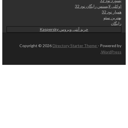
پسورد نود 32
اوکلی لایسنس رایگان نود 32
همیار نود 32
بهترین سئو
رایگان
خرید آنتی ویروس Kaspersky
Copyright © 2026
Directory Starter Theme
- Powered by
.
WordPress