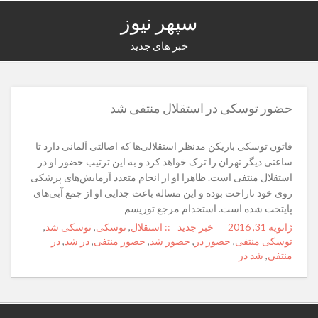
سپهر نیوز
خبر های جدید
حضور توسکی در استقلال منتفی شد
فاتون توسکی بازیکن مدنظر استقلالی‌ها که اصالتی آلمانی دارد تا
ساعتی دیگر تهران را ترک خواهد کرد و به این ترتیب حضور او در
استقلال منتفی است. ظاهرا او از انجام متعدد آزمایش‌های پزشکی
روی خود ناراحت بوده و این مساله باعث جدایی او از جمع آبی‌های
پایتخت شده است. استخدام مرجع توریسم
ژانویه 31, 2016
Posted
Author
خبر جدید
Categories
Tags
:: استقلال
,
توسکی
,
توسکی شد
,
on
توسکی منتفی
,
حضور در
,
حضور شد
,
حضور منتفی
,
در شد
,
در
منتفی
,
شد در