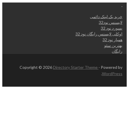
.
خرید بک لینک دائمی
لایسنس نود32
پسورد نود 32
اوکلی لایسنس رایگان نود 32
همیار نود 32
بهترین سئو
رایگان
Copyright © 2026
Directory Starter Theme
- Powered by
.
WordPress