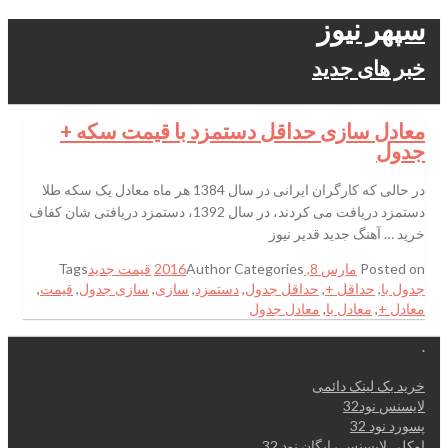
سپهر نیوز
خبر های جدید
معادل سازی حداقل دستمزد با قیمت سکه +
جدول
در حالی که کارگران ایرانی در سال 1384 هر ماه معادل یک سکه طلا
دستمزد دریافت می کردند، در سال 1392، دستمزد دریافتی شان کفاف
خرید … آهنگ جدید قدیر نیوز
Posted on
مارس 8, 2016
Categories
Author
قیمت جدید
Tags
جدول با
,
حداقل +
,
حداقل جدول
,
دستمزد
,
سازی
,
سازی جدول
,
قیمت
,
معادل +
,
معادل با
,
معادل جدول
.
خرید بک لینک دائمی
لایسنس نود32
پسورد نود 32
اوکلی لایسنس رایگان نود 32