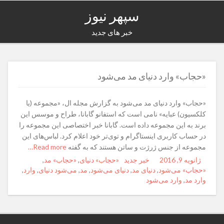
سپهر نیوز
خبر های جدید
«حجاب» وارد دنیای مد می‌شود
«حجاب» وارد دنیای مد می‌شود به گزارش مجله ال، «مجموعه (یا
کلکسیون) عبایه» نامی است که استفانو گابانا، طراح و موسس این
برند به این مجموعه داده است. گابانا خبر اختصاصی این مجموعه را
در حساب کاربری اینستاگرام و توی‌تر خود اعلام کرد. لباس‌های این
مجموعه از جنس ژرژت و ساتن هستند که به گفته
Read more…
ژانویه 9, 2016
Posted
Author
خبر جدید
Categories
Tags
«حجاب» دنیای
,
«حجاب» مد
,
on
«حجاب» می‌شود
,
دنیای مد
,
دنیای می‌شود
,
مد
,
می‌شود دنیای
,
وارد
,
وارد مد
,
وارد می‌شود