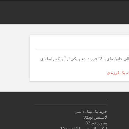
بازیگر 40 ساله‌ی سینمای هالیوود که برای کارگردانی آخرین فیلم خود به نام «آنها نخست پدرم را کشتند» به شمال کامبوج رفته بود، حامی مالی خانواده‌ای با 13 فرزند شد و یکی از آنها که رابطه‌ای
,
یک فرزندی
.
خرید بک لینک دائمی
لایسنس نود32
پسورد نود 32
اوکلی لایسنس رایگان نود 32