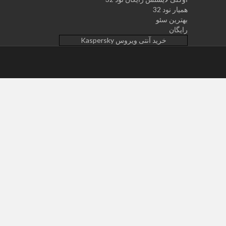
همیار نود 32
بهترین سئو
رایگان
خرید آنتی ویروس Kaspersky