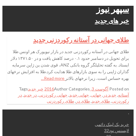
سپهر نیوز
خبر های جدید
طلای جهانی در آستانه رکوردزنی جدید
طلای جهانی در آستانه رکوردزنی جدید در بازار نیویورک هر اونس طلا
برای تحویل در دسامبر حدود ۰.۱ درصد کاهش یافت و در ۱۳۷۱.۵۰ دلار
ایستاد. به گفته تحلیلگر گروه بانکی ANZ، قوی شدن ین ژاپن سرمایه
گذاران ژاپنی را به سوی بازارهای طلا هدایت کرد.طلا به افزایش نرخهای
بهره حساس است، زیرا نرخهای بالاتر
Read more…
Posted on
آگوست 3, 2016
Categories
Author
خبر جدید
Tags
آستانه
,
جدید در
,
جهانی
,
جهانی جدید
,
جهانی رکوردزنی
,
در جدید
,
در
رکوردزنی
,
طلای جدید
,
طلای در
,
طلای رکوردزنی
.
خرید بک لینک دائمی
لایسنس نود32