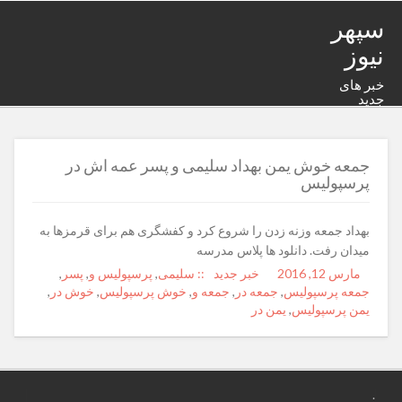
سپهر
نیوز
خبر های
جدید
جمعه خوش یمن بهداد سلیمی و پسر عمه اش در
پرسپولیس
بهداد جمعه وزنه زدن را شروع کرد و کفشگری هم برای قرمزها به
میدان رفت. دانلود ها پلاس مدرسه
مارس 12, 2016
Posted
Author
خبر جدید
Categories
Tags
:: سلیمی
,
پرسپولیس و
,
پسر
,
on
جمعه پرسپولیس
,
جمعه در
,
جمعه و
,
خوش پرسپولیس
,
خوش در
,
یمن پرسپولیس
,
یمن در
.