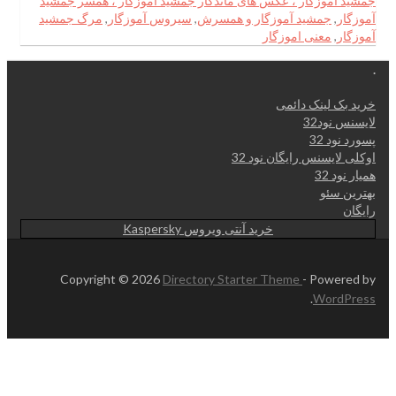
جمشید آموزگار ، عکس های ماندگار جمشید آموزگار ، همسر جمشید
آموزگار
,
جمشید آموزگار و همسرش
,
سیروس آموزگار
,
مرگ جمشید
آموزگار
,
معنی اموزگار
.
خرید بک لینک دائمی
لایسنس نود32
پسورد نود 32
اوکلی لایسنس رایگان نود 32
همیار نود 32
بهترین سئو
رایگان
خرید آنتی ویروس Kaspersky
Copyright © 2026
Directory Starter Theme
- Powered by
.
WordPress