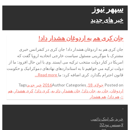
سپهر نیوز
خبر های جدید
جان کری هم به اردوغان هشدار داد!
جان کری هم به اردوغان هشدار داد! جان کری در کنفرانس خبری
مشترک با موگرینی مسئول سیاست خارجی اتحادیه اروپا گفت که
امریکا در کنار دولت منتخب ترکیه می ایستد. وی با این حال افزود: ما از
دولت ترکیه می خواهیم تا به استانداردهای نهادهای دموکراتیک و حکومت
قانون احترام بگذارد. کری اضافه کرد: ما
Read more…
Posted on
جولای 18, 2016
Categories
Author
خبر جدید
Tags
اردوغان
,
جان به
,
جان داد!
,
جان هشدار
,
داد به
,
کری داد!
,
کری هشدار
,
هم
::
,
هم داد!
,
هم هشدار
.
خرید بک لینک دائمی
لایسنس نود32