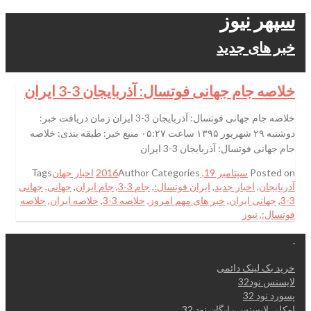
سپهر نیوز
خبر های جدید
خلاصه جام جهانی فوتسال: آذربایجان 3-3 ایران
خلاصه جام جهانی فوتسال: آذربایجان 3-3 ایران زمان دریافت خبر:
دوشنبه ۲۹ شهریور ۱۳۹۵ ساعت ۰۵:۲۷ منبع خبر: طبقه بندی: خلاصه
جام جهانی فوتسال: آذربایجان 3-3 ایران
Posted on
سپتامبر 19, 2016
Categories
Author
اخبار جهان
Tags
آذربایجان
,
اخبار جدید
,
ایران فوتسال:
,
جام 3-3
,
جام ایران
,
جهانی
,
جهانی
3-3
,
جهانی ایران
,
خبر های مهم امروز
,
خلاصه 3-3
,
خلاصه ایران
,
خلاصه
فوتسال:
,
نیوز
.
خرید بک لینک دائمی
لایسنس نود32
پسورد نود 32
اوکلی لایسنس رایگان نود 32