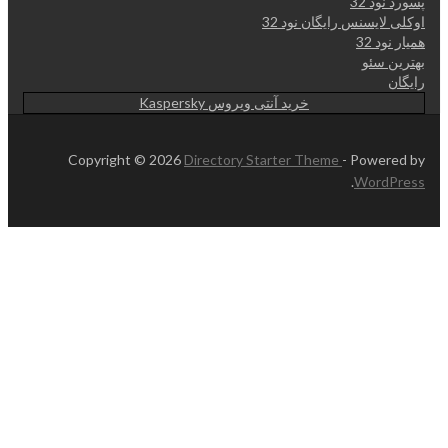
پسورد نود 32
اوکلی لایسنس رایگان نود 32
همیار نود 32
بهترین سئو
رایگان
خرید آنتی ویروس Kaspersky
Copyright © 2026
Directory Starter Theme
- Powered by
.
WordPress