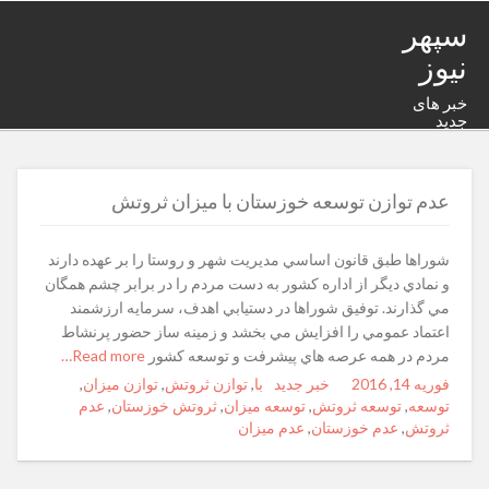
سپهر
نیوز
خبر های
جدید
عدم توازن توسعه خوزستان با میزان ثروتش
شوراها طبق قانون اساسي مديريت شهر و روستا را بر عهده دارند
و نمادي ديگر از اداره کشور به دست مردم را در برابر چشم همگان
مي گذارند. توفيق شوراها در دستيابي اهدف، سرمايه ارزشمند
اعتماد عمومي را افزايش مي بخشد و زمينه ساز حضور پرنشاط
مردم در همه عرصه هاي پيشرفت و توسعه کشور
Read more…
فوریه 14, 2016
Posted
Author
خبر جدید
با
Categories
,
Tags
توازن ثروتش
,
توازن میزان
,
on
توسعه
,
توسعه ثروتش
,
توسعه میزان
,
ثروتش خوزستان
,
عدم
ثروتش
,
عدم خوزستان
,
عدم میزان