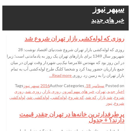
سپهر نیوز
خبر های جدید
روزی که لوله‌کشی بازار تهران شروع شد
روزی که لوله‌کشی بازار تهران شروع شددنیای اقتصاد نوشت: 28
شهریور سال 1349 برای بازارهای تهران یک روز به یادماندنی است؛ زیرا
در این روز بود که مهندس غلامرضا نیک‌پی شهردار وقت تهران در میان
جمع بازاریان حضور پیدا کرد و شخصا کلنگ طرح لوله‌کشی آب به تمام
بازار تهران را به زمین زد. روزی
Read more…
Posted on
سپتامبر 18, 2016
Categories
Author
سپهر نیوز
Tags
اخبار جدید
,
تهران
,
خبر های مهم امروز
,
روزی بازار
,
روزی شد
,
روزی
شروع
,
شد بازار
,
که شد
,
که شروع
,
لوله‌کشی
,
لوله‌کشی شد
,
لوله‌کشی
شروع
,
نیوز
پرطرفدارترین خانه‌ها در تهران چقدر قیمت
دارند؟ + جدول
پرطرفدارترین خانه‌ها در تهران چقدر قیمت دارند؟ + جدولبر اساس