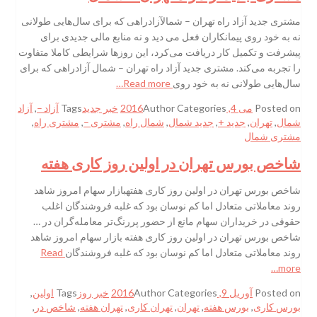
مشتری جدید آزاد راه تهران – شمالآزادراهی که برای سال‌هایی طولانی
نه به خود روی پیمانکاران فعل می دید و نه منابع مالی جدیدی برای
پیشرفت و تکمیل کار دریافت می‌کرد، این روزها شرایطی کاملا متفاوت
را تجربه می‌کند. مشتری جدید آزاد راه تهران – شمال آزادراهی که برای
سال‌هایی طولانی نه به خود روی
Read more…
Posted on
می 4, 2016
Categories
Author
خبر جدید
Tags
آزاد –
,
آزاد
شمال
,
تهران
,
جدید +
,
جدید شمال
,
شمال راه
,
مشتری –
,
مشتری راه
,
مشتری شمال
شاخص بورس تهران در اولین روز کاری هفته
شاخص بورس تهران در اولین روز کاری هفتهبازار سهام امروز شاهد
روند معاملاتی متعادل اما کم نوسان بود که غلبه فروشندگان اغلب
حقوقی در خریداران سهام مانع از حضور پررنگ‌تر معامله‌گران در …
شاخص بورس تهران در اولین روز کاری هفته بازار سهام امروز شاهد
روند معاملاتی متعادل اما کم نوسان بود که غلبه فروشندگان
Read
more…
Posted on
آوریل 9, 2016
Categories
Author
خبر روز
Tags
اولین
,
بورس کاری
,
بورس هفته
,
تهران
,
تهران کاری
,
تهران هفته
,
شاخص در
,