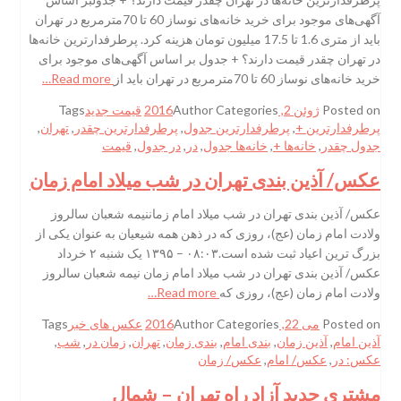
آگهی‌های موجود برای خرید خانه‌های نوساز 60 تا 70مترمربع در تهران
باید از متری 1.6 تا 17.5 میلیون تومان هزینه کرد. پرطرفدارترین خانه‌ها
در تهران چقدر قیمت دارند؟ + جدول بر اساس آگهی‌های موجود برای
خرید خانه‌های نوساز 60 تا 70مترمربع در تهران باید از
Read more…
Posted on
ژوئن 2, 2016
Categories
Author
قیمت جدید
Tags
پرطرفدارترین +
,
پرطرفدارترین جدول
,
پرطرفدارترین چقدر
,
تهران
,
جدول چقدر
,
خانه‌ها +
,
خانه‌ها جدول
,
در
,
در جدول
,
قیمت
عکس/ آذین بندی تهران در شب میلاد امام زمان
عکس/ آذین بندی تهران در شب میلاد امام زماننیمه شعبان سالروز
ولادت امام زمان (عج)، روزی که در ذهن همه شیعیان به عنوان یکی از
بزرگ ترین اعیاد ثبت شده است.۰۸:۰۳ – ۱۳۹۵ یک شنبه ۲ خرداد
عکس/ آذین بندی تهران در شب میلاد امام زمان نیمه شعبان سالروز
ولادت امام زمان (عج)، روزی که
Read more…
Posted on
می 22, 2016
Categories
Author
عکس های خبر
Tags
آذین امام
,
آذین زمان
,
بندی امام
,
بندی زمان
,
تهران
,
زمان در
,
شب
,
عکس: در
,
عکس/ امام
,
عکس/ زمان
مشتری جدید آزاد راه تهران – شمال