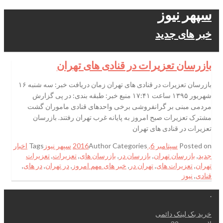
سپهر نیوز
خبر های جدید
بازرسان تعزیرات در قنادی های تهران
بازرسان تعزیرات در قنادی های تهران زمان دریافت خبر: سه شنبه ۱۶
شهریور ۱۳۹۵ ساعت ۱۷:۴۱ منبع خبر: طبقه بندی: در پی گزارش
مردمی مبنی بر گرانفروشی برخی واحدهای قنادی ماموران گشت
مشترک تعزیرات صبح امروز به پایانه غرب تهران رفتند. بازرسان
تعزیرات در قنادی های تهران
Posted on
سپتامبر 6, 2016
Categories
Author
سپهر نیوز
Tags
اخبار
جدید
,
بازرسان تهران
,
بازرسان در
,
بازرسان های
,
تعزیرات
,
تعزیرات
تهران
,
تعزیرات های
,
تهران در
,
خبر های مهم امروز
,
در تهران
,
در های
,
قنادی
,
نیوز
.
خرید بک لینک دائمی