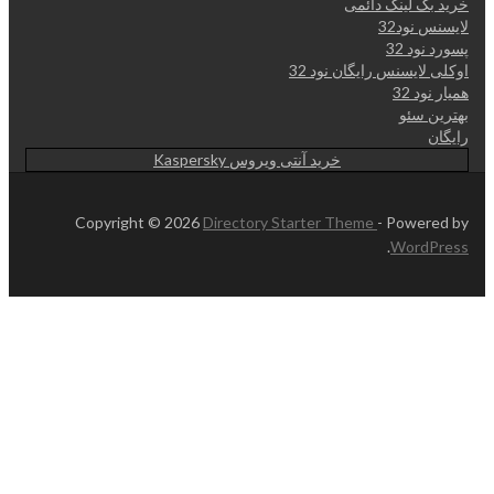
خرید بک لینک دائمی
لایسنس نود32
پسورد نود 32
اوکلی لایسنس رایگان نود 32
همیار نود 32
بهترین سئو
رایگان
خرید آنتی ویروس Kaspersky
Copyright © 2026
Directory Starter Theme
- Powered by
.
WordPress