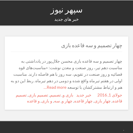
سپهر نیوز
خبر های جدید
چهار تصمیم و سه قاعده بازی
چهار تصمیم و سه قاعده بازی محسن جلال‌پور در یادداشتی به
مناسبت دهم تیر، روز صنعت و معدن نوشت: «مناسبت‌های قوه
قضائیه و روز صنعت در تقویم، سه روز با هم فاصله دارند. مناسبت
اولی در هفتم تیرماه واقع شده و دومی در دهم تیرماه. ربط این دو به
هم و ارتباط مشترکشان با توسعه
Read more…
جولای 1, 2016
Posted
Author
خبر جدید
Categories
Tags
بازی و
,
تصمیم
,
تصمیم بازی
,
تصمیم
on
قاعده
,
چهار بازی
,
چهار قاعده
,
چهار و
,
سه
,
و بازی
,
و قاعده
.