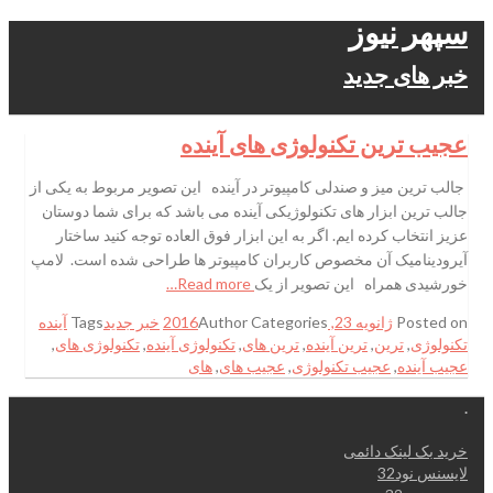
سپهر نیوز
خبر های جدید
عجیب ترین تکنولوژی های آینده
جالب ترین میز و صندلی کامپیوتر در آینده این تصویر مربوط به یکی از
جالب ترین ابزار های تکنولوژیکی آینده می باشد که برای شما دوستان
عزیز انتخاب کرده ایم. اگر به این ابزار فوق العاده توجه کنید ساختار
آیرودینامیک آن مخصوص کاربران کامپیوتر ها طراحی شده است. لامپ
خورشیدی همراه این تصویر از یک
Read more…
Posted on
ژانویه 23, 2016
Categories
Author
خبر جدید
Tags
آینده
تکنولوژی
,
ترین
,
ترین آینده
,
ترین های
,
تکنولوژی آینده
,
تکنولوژی های
,
عجیب آینده
,
عجیب تکنولوژی
,
عجیب های
,
های
.
خرید بک لینک دائمی
لایسنس نود32