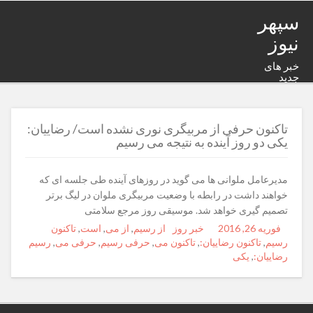
سپهر
نیوز
خبر های
جدید
تاکنون حرفی از مربیگری نوری نشده است/ رضاییان:
یکی دو روز آینده به نتیجه می رسیم
مدیرعامل ملوانی ها می گوید در روزهای آینده طی جلسه ای که
خواهند داشت در رابطه با وضعیت مربیگری ملوان در لیگ برتر
تصمیم گیری خواهد شد. موسیقی روز مرجع سلامتی
فوریه 26, 2016
Posted
Author
خبر روز
Categories
Tags
از رسیم
,
از می
,
است
,
تاکنون
on
رسیم
,
تاکنون رضاییان:
,
تاکنون می
,
حرفی رسیم
,
حرفی می
,
رسیم
رضاییان:
,
یکی