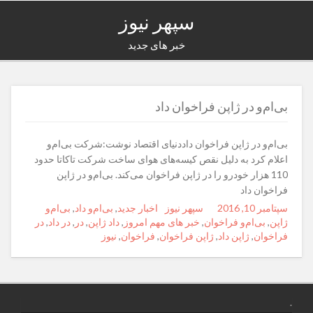
سپهر نیوز
خبر های جدید
بی‌ام‌و در ژاپن فراخوان داد
بی‌ام‌و در ژاپن فراخوان داددنیای اقتصاد نوشت:شرکت بی‌ام‌و
اعلام کرد به دلیل نقص کیسه‌های هوای ساخت شرکت تاکاتا حدود
110 هزار خودرو را در ژاپن فراخوان می‌کند. بی‌ام‌و در ژاپن
فراخوان داد
Posted
سپتامبر 10, 2016
Author
سپهر نیوز
Categories
Tags
اخبار جدید
,
بی‌ام‌و داد
,
بی‌ام‌و
on
ژاپن
,
بی‌ام‌و فراخوان
,
خبر های مهم امروز
,
داد ژاپن
,
در
,
در داد
,
در
فراخوان
,
ژاپن داد
,
ژاپن فراخوان
,
فراخوان
,
نیوز
.