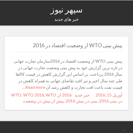
سپهر نیوز
خبر های جدید
پیش بینی WTO از وضعیت اقتصاد در 2016
پیش بینی WTO از وضعیت اقتصاد در 2016سازمان تجارت جهانی
در تازه ترین گزارش خود به پیش بینی وضعیت تجارت جهانی در
سال 2016 پرداخت. بر اساس این گزارش کاهش در قیمت کالاها
طی چند سال اخیر و نیز افتِ تقاضای جهانی به همراه کاهش در
قیمت نفت باعث افت تجارت و کاهش رشد آن
Read more…
آوریل 15, 2016
Posted
Author
خبر جدید
Categories
Tags
2016 از
,
WTO
,
WTO 2016
,
WTO
در
on
,
بینی 2016
,
بینی در
,
پیش 2016
,
پیش از
,
پیش در
,
وضعیت
.