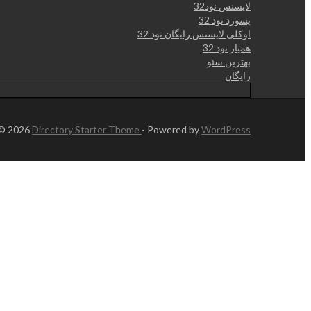
لایسنس نود32
پسورد نود 32
اوکلی لایسنس رایگان نود 32
همیار نود 32
بهترین سئو
رایگان
 © 2026
Directory Starter Theme
- Powered by
WordPress